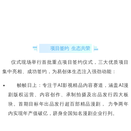
项目签约 生态共荣
仪式现场举行首批重点项目签约仪式，三大优质项目
集中亮相、成功签约，为易创体生态注入强劲动能：
帧帧日上：专注于AI影视精品内容赛道，涵盖AI漫
剧版权运营、内容创作、承制拍摄及出品发行四大板
块。首期目标年出品发行超百部精品漫剧，力争两年
内实现年产值破亿，跻身全国知名漫剧企业行列。