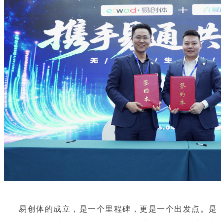
易创体的成立，是一个里程碑，更是一个出发点。是