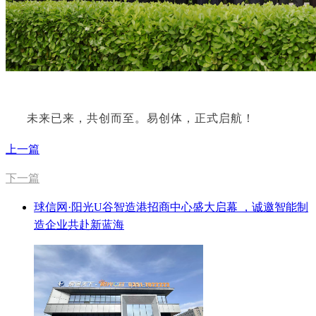
未来已来，共创而至。易创体，正式启航！
上一篇
下一篇
球信网·阳光U谷智造港招商中心盛大启幕 ，诚邀智能制
造企业共赴新蓝海