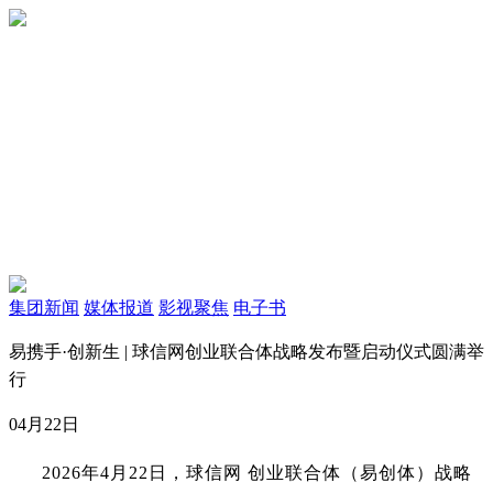
集团新闻
媒体报道
影视聚焦
电子书
易携手·创新生 | 球信网创业联合体战略发布暨启动仪式圆满举
行
04月22日
2026年4月22日，球信网创业联合体（易创体）战略