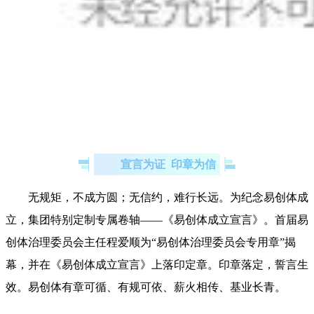
宣言为证 印章为信
无规矩，不成方圆；无信约，难行长远。为纪念易创体成
立，集团特别定制专属卷轴——《易创体成立宣言》。首届易
创体治理委员会主任程爱顺为“易创体治理委员会专用章”揭
幕，并在《易创体成立宣言》上落印定章。印章落定，誓言生
效。易创体有章可循、有规可依、薪火相传、基业长青。