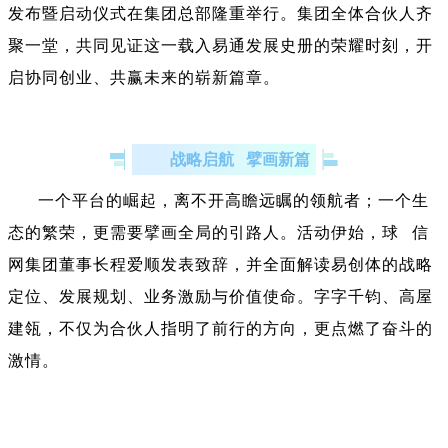
发布暨启动仪式在集团总部隆重举行。集团全体合伙人齐
聚一堂，共同见证这一载入易通发展史册的荣耀时刻，开
启协同创业、共赢未来的崭新篇章。
战略启航 擘画新篇
一个平台的崛起，离不开高瞻远瞩的领航者；一个生
态的繁荣，更需要擘画全局的引路人。活动伊始，球信
网集团董事长程爱顺发表致辞，并全面解读易创体的战略
定位、发展规划、业务激励与价值使命。字字千钧、高屋
建瓴，不仅为合伙人指明了前行的方向，更点燃了奋斗的
激情。