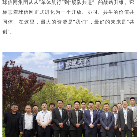
球信网集团从从“单体航行”到“舰队共进”的战略升维。它
标志着球信网正式进化为一个开放、协同、共生的价值共
同体。在这里，最大的资源是“我们”，最好的未来是“共
创”。