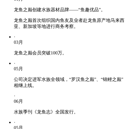
龙鱼之巅创建水族器材品牌——“鱼趣优品”。
龙鱼之巅首次组织国内鱼友及业者赴龙鱼原产地马来西
亚、新加坡等地进行商务考察。
·
03
月
龙鱼之巅会员突破100万。
·
05
月
公司决定进军水族全领域，“罗汉鱼之巅”、“锦鲤之巅”
相继上线。
·
06
月
水族季刊《龙鱼志》全国发行。
·
05
月