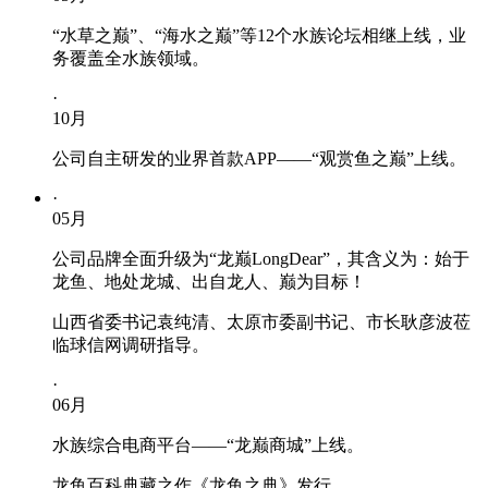
“水草之巅”、“海水之巅”等12个水族论坛相继上线，业
务覆盖全水族领域。
·
10
月
公司自主研发的业界首款APP——“观赏鱼之巅”上线。
·
05
月
公司品牌全面升级为“龙巅LongDear”，其含义为：始于
龙鱼、地处龙城、出自龙人、巅为目标！
山西省委书记袁纯清、太原市委副书记、市长耿彦波莅
临球信网调研指导。
·
06
月
水族综合电商平台——“龙巅商城”上线。
龙鱼百科典藏之作《龙鱼之典》发行。