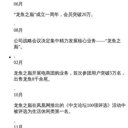
06
月
“龙鱼之巅”成立一周年，会员突破20万。
·
08
月
公司战略会议决定集中精力发展核心业务——“龙鱼之
巅”。
·
02
月
龙鱼之巅开展电商团购业务，首次参团用户突破5万名，
出售龙鱼8千余尾。
·
10
月
龙鱼之巅在凤凰网推出的《中文论坛100强评选》活动中
被评选为生活休闲类第一名。
·
11
月