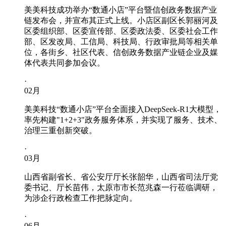
美美科技成功举办“数通小店”平台暨信创政务数据产业
链发布会，并宣布其正式上线。小店区副区长郭丽河及
区委组织部、区委宣传部、区委政法委、区委社会工作
部、区发改局、工信局、科技局、行政审批局等相关单
位，各街乡、社区代表、信创政务数据产业链企业及媒
体代表共同参加会议。
·
02
月
美美科技“数通小店”平台全面接入DeepSeek-R1大模型，
率先构建"1+2+3"政务服务体系，并实现了服务、技术、
治理三重创新突破。
·
03
月
山西省副省长、省公安厅厅长张韶华，山西省司法厅党
委书记、厅长苗伟，太原市市长范兆森一行莅临调研，
为涉企行政检查工作把脉定向。
·
06
月