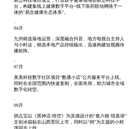
易念科技项目成立，打造数字健康领域创新型科技平
台，构建集线上健康数字平台+线下医药联动网络于一
体的“易念健康生态体系”。
·
04
月
九州精选落地运营，深度融合抖音、地方电视台主持人
与小时达，精选本地产品持续输出，迅速构建短视频传
播矩阵。
·
07
月
美美科技数字社区项目“数通小店”公共服务平台上线。
同时在全国范围内快速复制，全面布局，助力城市全域
数字化转型。
·
09
月
捎点宝以《黑神话·悟空》为灵感设计的“集六根·悟真谛”
文创冰箱贴在山西景区上市，同时以“捎”为主题的小程
序同步上线。