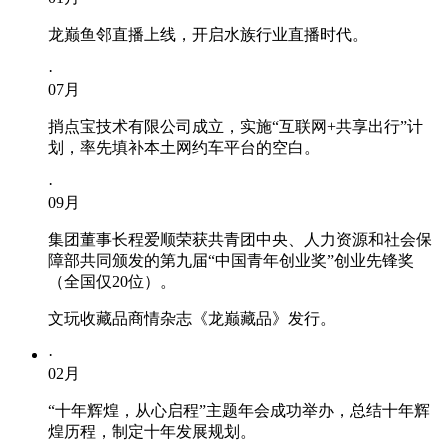
龙巅鱼邻直播上线，开启水族行业直播时代。
·
07
月
捎点宝技术有限公司成立，实施“互联网+共享出行”计
划，率先填补本土网约车平台的空白。
·
09
月
集团董事长程爱顺荣获共青团中央、人力资源和社会保
障部共同颁发的第九届“中国青年创业奖”创业先锋奖
（全国仅20位）。
文玩收藏品商情杂志《龙巅藏品》发行。
·
02
月
“十年辉煌，从心启程”主题年会成功举办，总结十年辉
煌历程，制定十年发展规划。