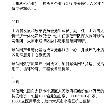
四川科伦药业）、独角兽企业（G7）等64家，园区年产
值突破30亿元。
·
03
月
山西省发展和改革委员会党组成员、副主任、山西省太
忻经济一体化发展促进中心主任张翔带队深入调研球信
网集团，太原市迎泽区委书记李慧陪同调研。
球信网产业孵化基地成立党群服务中心，并被评为小店
区党群服务中心旗舰店。
球信网数字流量产业园成立，项目聚焦网络货运、灵活
用工、循环经济、工程设备租赁等。
·
04
月
球信网集团向太原市小店区人民政府捐赠价值14万元的
抗疫物资，包括1000箱龙巅山泉、5000个N95口罩、
15000支医用手套，助力太原市小店区抗击疫情。